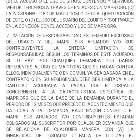
(B) EL ACCESO O EL USO DE SITIOS, CONTENIDO Y SERVICIOS
WEB DE TERCEROS A TRAVES DE ENLACES CON MAPR.ORG, (C)
LA INDISPONIBILIDAD DE MAPR.COM O DE CUALQUIER PORCIÓN
DE ESTE, O (D) EL USO DEL USUARIO DEL EQUIPO Y “SOFTWARE”
EN LA CONEXIÓN CON EL ACCESO Y USO DE MAPR.ORG.
7 LIMITACIÓN DE RESPONSABILIDAD. ES REMEDIO EXCLUSIVO
DEL USARIO Y DEL MAPR, SUS AFILIADOS Y/O SUS
CONTRIBUYENTES LA ENTERA LIMITACION DE
RESPONSABILIDAD SEGÚN LOS TÉRMINOS DE ESTE ACUERDO,
SI LO HAY, POR CUALQUIER DEMANDA POR DAÑOS
REFERENTES AL USO DE MAPR.ORG QUE SE HAGAN CONTRA
ELLOS, INDIVIDUALMENTE O EN COMÚN, YA SEA BASADA EN EL
CONTRATO O EN SU NEGLIGENCIA, DEBE SER LIMITADA A LA
CANTIDAD ACORDADA A PAGAR POR EL USUARIO
CONCERNIENTE A LA CARACTERÍSTICA ESPECÍFICA DE
MAPR.ORG QUE ES LA BASE DE LA DEMANDA DURANTE EL
PERÍODO DE 12 MESES QUE PRECEDE EL ACONTECIMIENTO QUE
DA LUGAR A TAL DEMANDA. BAJO NINGÚN CONCEPTO EL
MAPR, SUS AFILIADOS Y/O CONTRIBUYENTES ESTARAN
OBLIGADOS AL SUSCRIPTOR POR CUALQUIER DEMANDA QUE
SE RELACIONA DE CUALQUIER MANERA CON (A) LA
INHABILIDAD DEL USUARIO O FALTA DE UTILIZAR EL