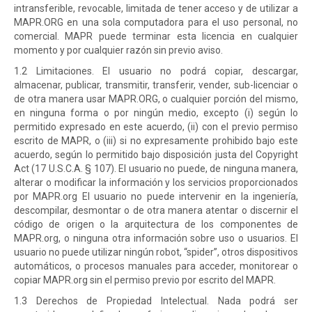
intransferible, revocable, limitada de tener acceso y de utilizar a
MAPR.ORG en una sola computadora para el uso personal, no
comercial. MAPR puede terminar esta licencia en cualquier
momento y por cualquier razón sin previo aviso.
1.2 Limitaciones. El usuario no podrá copiar, descargar,
almacenar, publicar, transmitir, transferir, vender, sub-licenciar o
de otra manera usar MAPR.ORG, o cualquier porción del mismo,
en ninguna forma o por ningún medio, excepto (i) según lo
permitido expresado en este acuerdo, (ii) con el previo permiso
escrito de MAPR, o (iii) si no expresamente prohibido bajo este
acuerdo, según lo permitido bajo disposición justa del Copyright
Act (17 U.S.C.A. § 107). El usuario no puede, de ninguna manera,
alterar o modificar la información y los servicios proporcionados
por MAPR.org El usuario no puede intervenir en la ingeniería,
descompilar, desmontar o de otra manera atentar o discernir el
código de origen o la arquitectura de los componentes de
MAPR.org, o ninguna otra información sobre uso o usuarios. El
usuario no puede utilizar ningún robot, “spider”, otros dispositivos
automáticos, o procesos manuales para acceder, monitorear o
copiar MAPR.org sin el permiso previo por escrito del MAPR.
1.3 Derechos de Propiedad Intelectual. Nada podrá ser