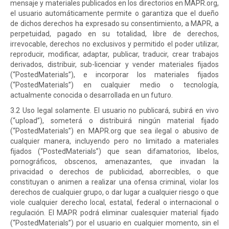
mensaje y materiales publicados en los directorios en MAPR.org,
el usuario automáticamente permite o garantiza que el dueño
de dichos derechos ha expresado su consentimiento, a MAPR, a
perpetuidad, pagado en su totalidad, libre de derechos,
irrevocable, derechos no exclusivos y permitido el poder utilizar,
reproducir, modificar, adaptar, publicar, traducir, crear trabajos
derivados, distribuir, sub-licenciar y vender materiales fijados
(“PostedMaterials”), e incorporar los materiales fijados
(“PostedMaterials”) en cualquier medio o tecnología,
actualmente conocida o desarrollada en un futuro.
3.2 Uso legal solamente. El usuario no publicará, subirá en vivo
(“upload”), someterá o distribuirá ningún material fijado
(“PostedMaterials”) en MAPR.org que sea ilegal o abusivo de
cualquier manera, incluyendo pero no limitado a materiales
fijados (“PostedMaterials”) que sean difamatorios, libelos,
pornográficos, obscenos, amenazantes, que invadan la
privacidad o derechos de publicidad, aborrecibles, o que
constituyan o animen a realizar una ofensa criminal, violar los
derechos de cualquier grupo, o dar lugar a cualquier riesgo o que
viole cualquier derecho local, estatal, federal o internacional o
regulación. El MAPR podrá eliminar cualesquier material fijado
(“PostedMaterials”) por el usuario en cualquier momento, sin el