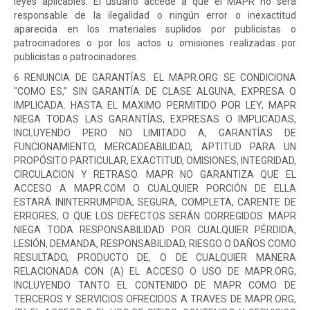
leyes aplicables. El usuario accede a que el MAPR no será
responsable de la ilegalidad o ningún error o inexactitud
aparecida en los materiales suplidos por publicistas o
patrocinadores o por los actos u omisiones realizadas por
publicistas o patrocinadores.
6 RENUNCIA DE GARANTÍAS. EL MAPR.ORG SE CONDICIONA
"COMO ES," SIN GARANTÍA DE CLASE ALGUNA, EXPRESA O
IMPLICADA. HASTA EL MAXIMO PERMITIDO POR LEY, MAPR
NIEGA TODAS LAS GARANTÍAS, EXPRESAS O IMPLICADAS,
INCLUYENDO PERO NO LIMITADO A, GARANTÍAS DE
FUNCIONAMIENTO, MERCADEABILIDAD, APTITUD PARA UN
PROPÓSITO PARTICULAR, EXACTITUD, OMISIONES, INTEGRIDAD,
CIRCULACION Y RETRASO. MAPR NO GARANTIZA QUE EL
ACCESO A MAPR.COM O CUALQUIER PORCIÓN DE ELLA
ESTARÁ ININTERRUMPIDA, SEGURA, COMPLETA, CARENTE DE
ERRORES, O QUE LOS DEFECTOS SERÁN CORREGIDOS. MAPR
NIEGA TODA RESPONSABILIDAD POR CUALQUIER PÉRDIDA,
LESIÓN, DEMANDA, RESPONSABILIDAD, RIESGO O DAÑOS COMO
RESULTADO, PRODUCTO DE, O DE CUALQUIER MANERA
RELACIONADA CON (A) EL ACCESO O USO DE MAPR.ORG,
INCLUYENDO TANTO EL CONTENIDO DE MAPR COMO DE
TERCEROS Y SERVICIOS OFRECIDOS A TRAVES DE MAPR.ORG,